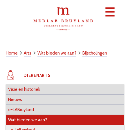
DIERENARTS
E-LAB
Home
Arts
Wat bieden we aan?
Bijscholingen
CONTACT
PATIËNT
DIERENARTS
BRUYLAND
JOBS
Visie en historiek
Nieuws
e-LABruyland
Wat bieden we aan?
e-LABruyland